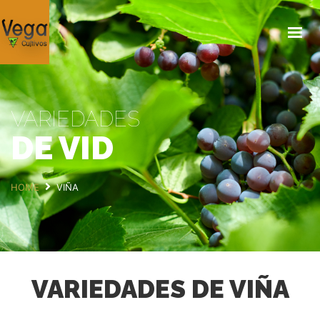
INICIO
¿QUIÉNES SOMOS?
SERVICIOS
VARIEDADES
PRODUCTOS
DE VID
GALERÍA
BLOG
HOME
VIÑA
CONTACTO
VARIEDADES DE VIÑA