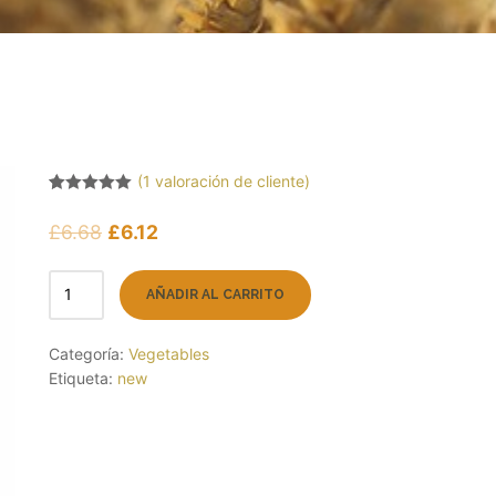
(
1
valoración de cliente)
Valorado
1
5.00
sobre
£
6.68
£
6.12
5 basado
en
puntuación
de cliente
AÑADIR AL CARRITO
Categoría:
Vegetables
Etiqueta:
new