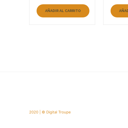
de 5
de 5
AÑADIR AL CARRITO
AÑAD
2020 | © Digital Troupe