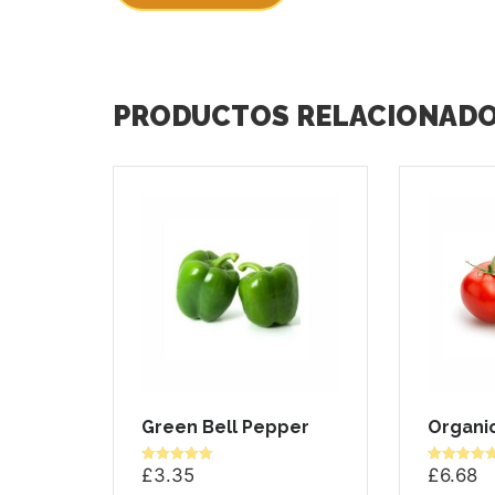
PRODUCTOS RELACIONAD
Green Bell Pepper
Organi
£
3.35
£
6.68
Valorado en
Valorado en
5.00
5.00