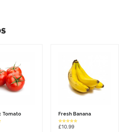
OS
c Tomato
Fresh Banana
£
10.99
Valorado en
5.00