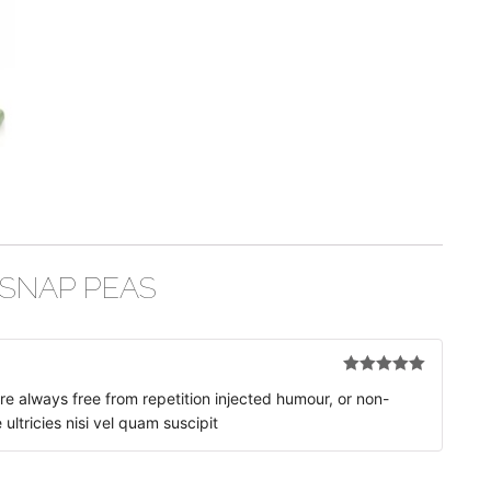
SNAP PEAS
Valorado en
e always free from repetition injected humour, or non-
5
de 5
ultricies nisi vel quam suscipit