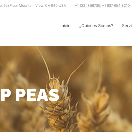
e, 5th Floor Mountain View, CA 940 USA
+1 (234) 56789
,
+1 987 654 3210
Inicio
¿Quiénes Somos?
Servi
P PEAS