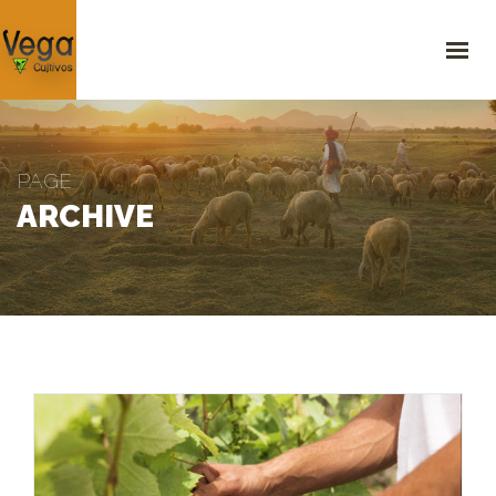
INICIO
¿QUIÉNES SOMOS?
SERVICIOS
PRODUCTOS
GALERÍA
PAGE
BLOG
ARCHIVE
CONTACTO
523 Sylvan Ave, 5th Floor Mountain View, CA 940 USA
+1 (234) 56789
,
+1 987 654 3210
support@agrocompany.com