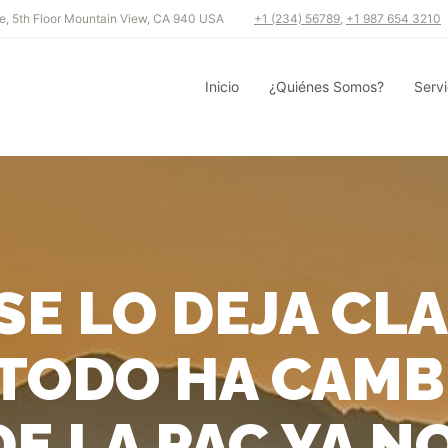
e, 5th Floor Mountain View, CA 940 USA
+1 (234) 56789
,
+1 987 654 3210
Inicio
¿Quiénes Somos?
Servi
SE LO DEJA CLA
TODO HA CAMB
E LA PAC YA N