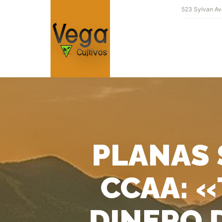
523 Sylvan Av
PLANAS 
CCAA: «
DINERO D