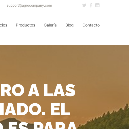
support@agrocompany.com
cios
Productos
Galería
Blog
Contacto
RO A LAS
IADO. EL
O ES PARA