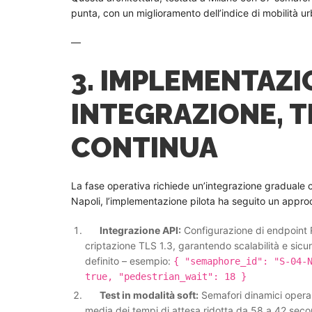
punta, con un miglioramento dell’indice di mobilità u
—
3. IMPLEMENTAZI
INTEGRAZIONE, T
CONTINUA
La fase operativa richiede un’integrazione graduale co
Napoli, l’implementazione pilota ha seguito un appro
Integrazione API:
Configurazione di endpoint
criptazione TLS 1.3, garantendo scalabilità e si
definito – esempio:
{ "semaphore_id": "S-04-
true, "pedestrian_wait": 18 }
Test in modalità soft:
Semafori dinamici operano
media dei tempi di attesa ridotta da 58 a 42 secon