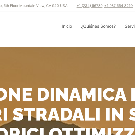
e, 5th Floor Mountain View, CA 940 USA
+1 (234) 56789
,
+1 987 654 3210
Inicio
¿Quiénes Somos?
Servi
NE DINAMICA D
I STRADALI IN 
RICI OTTIMIZZ