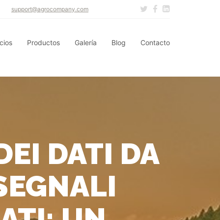
support@agrocompany.com
cios
Productos
Galería
Blog
Contacto
EI DATI DA
SEGNALI
ATI: UN