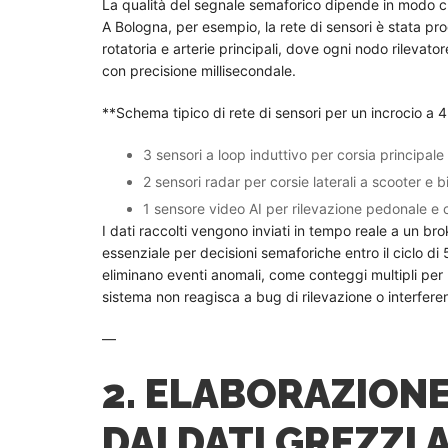
La qualità del segnale semaforico dipende in modo criti
A Bologna, per esempio, la rete di sensori è stata pro
rotatoria e arterie principali, dove ogni nodo rilevatore
con precisione millisecondale.
**Schema tipico di rete di sensori per un incrocio a 4
3 sensori a loop induttivo per corsia principale 
2 sensori radar per corsie laterali a scooter e b
1 sensore video AI per rilevazione pedonale e c
I dati raccolti vengono inviati in tempo reale a un b
essenziale per decisioni semaforiche entro il ciclo di 
eliminano eventi anomali, come conteggi multipli per u
sistema non reagisca a bug di rilevazione o interfere
—
2. ELABORAZION
DAI DATI GREZZI 