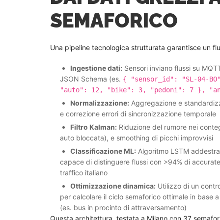
SEMAFORICO
Una pipeline tecnologica strutturata garantisce un flu
Ingestione dati:
Sensori inviano flussi su MQ
JSON Schema (es.
{ "sensor_id": "SL-04-BO
"auto": 12, "bike": 3, "pedoni": 7 }, "a
Normalizzazione:
Aggregazione e standardizza
e correzione errori di sincronizzazione temporale
Filtro Kalman:
Riduzione del rumore nei conteggi
auto bloccata), e smoothing di picchi improvvisi
Classificazione ML:
Algoritmo LSTM addestrato
capace di distinguere flussi con >94% di accuratez
traffico italiano
Ottimizzazione dinamica:
Utilizzo di un contr
per calcolare il ciclo semaforico ottimale in base
(es. bus in procinto di attraversamento)
Questa architettura, testata a Milano con 37 semafori 