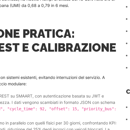
rbana (UMI) da 0,68 a 0,79 in 6 mesi.
ONE PRATICA:
EST E CALIBRAZIONE
n sistemi esistenti, evitando interruzioni del servizio. A
ccio modulare:
C
 REST su SMAART, con autenticazione basata su JWT e
curezza. I dati vengono scambiati in formato JSON con schema
N", "cycle_time": 92, "offset": 15, "priority_bus":
 in parallelo con quelli fisici per 30 giorni, confrontando KPI:
di, riduzione del 25% degli incroci con veicoli bloccati. La