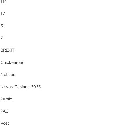
111
17
5
7
BREXIT
Chickenroad
Noticas
Novos-Casinos-2025
Pablic
PAC
Post