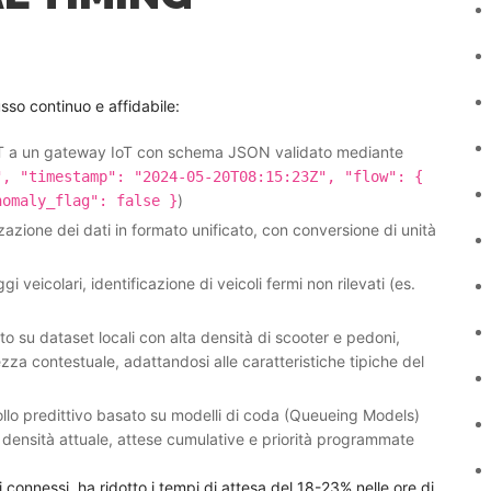
sso continuo e affidabile:
TT a un gateway IoT con schema JSON validato mediante
", "timestamp": "2024-05-20T08:15:23Z", "flow": {
)
nomaly_flag": false }
zione dei dati in formato unificato, con conversione di unità
 veicolari, identificazione di veicoli fermi non rilevati (es.
 su dataset locali con alta densità di scooter e pedoni,
za contestuale, adattandosi alle caratteristiche tipiche del
ollo predittivo basato su modelli di coda (Queueing Models)
 a densità attuale, attese cumulative e priorità programmate
connessi, ha ridotto i tempi di attesa del 18-23% nelle ore di