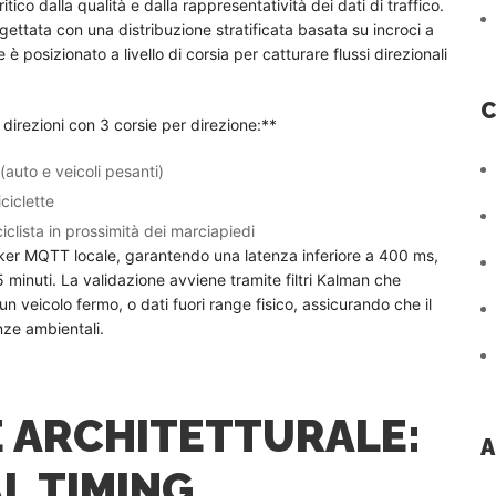
co dalla qualità e dalla rappresentatività dei dati di traffico.
gettata con una distribuzione stratificata basata su incroci a
 è posizionato a livello di corsia per catturare flussi direzionali
C
 direzioni con 3 corsie per direzione:**
(auto e veicoli pesanti)
iciclette
iclista in prossimità dei marciapiedi
roker MQTT locale, garantendo una latenza inferiore a 400 ms,
5 minuti. La validazione avviene tramite filtri Kalman che
n veicolo fermo, o dati fuori range fisico, assicurando che il
nze ambientali.
E ARCHITETTURALE:
A
AL TIMING