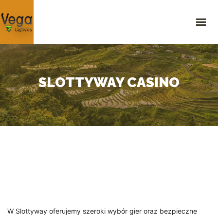
INICIO
¿QUIÉNES SOMOS?
SERVICIOS
PRODUCTOS
GALERÍA
SLOTTYWAY CASINO
BLOG
CONTACTO
523 Sylvan Ave, 5th Floor Mountain View, CA 940 USA
+1 (234) 56789
,
+1 987 654 3210
support@agrocompany.com
W Slottyway oferujemy szeroki wybór gier oraz bezpieczne