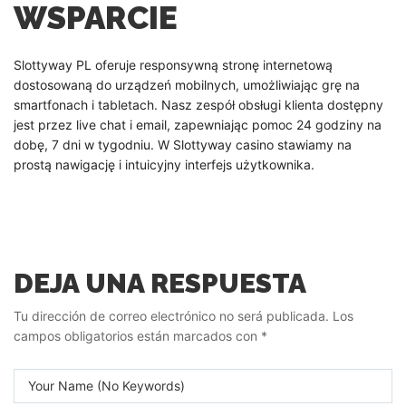
WSPARCIE
Slottyway PL oferuje responsywną stronę internetową
dostosowaną do urządzeń mobilnych, umożliwiając grę na
smartfonach i tabletach. Nasz zespół obsługi klienta dostępny
jest przez live chat i email, zapewniając pomoc 24 godziny na
dobę, 7 dni w tygodniu. W Slottyway casino stawiamy na
prostą nawigację i intuicyjny interfejs użytkownika.
DEJA UNA RESPUESTA
Tu dirección de correo electrónico no será publicada.
Los
campos obligatorios están marcados con
*