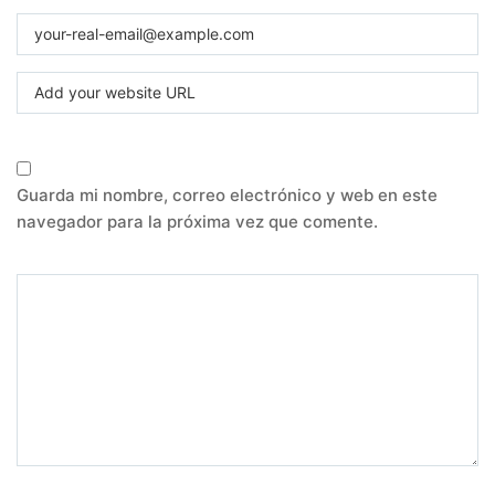
Guarda mi nombre, correo electrónico y web en este
navegador para la próxima vez que comente.