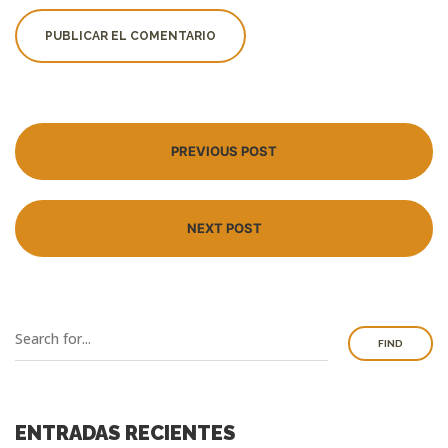
PREVIOUS POST
NEXT POST
FIND
ENTRADAS RECIENTES