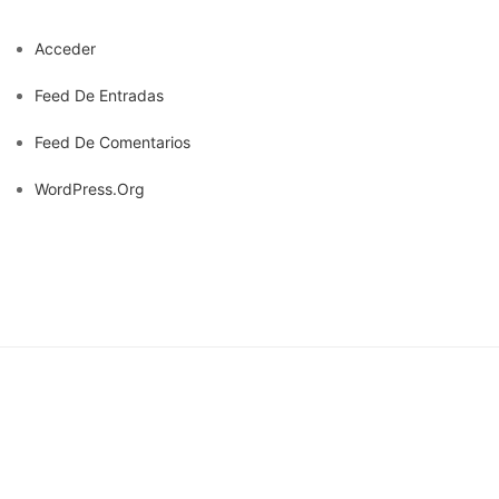
Acceder
Feed De Entradas
Feed De Comentarios
WordPress.org