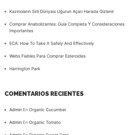
Kazinoların Sirli Dünyası Uğurun Açarı Harada Gizlənir
Comprar Anabolizantes: Guía Completa Y Consideraciones
Importantes
ECA: How To Take It Safely And Effectively
Webs Fiables Para Comprar Esteroides
Harrington Park
COMENTARIOS RECIENTES
Admin
En
Organic Cucumber
Admin
En
Organic Tomato
Admin
En
Organic Sweet Corn