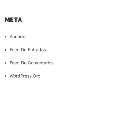
META
Acceder
Feed De Entradas
Feed De Comentarios
WordPress.org