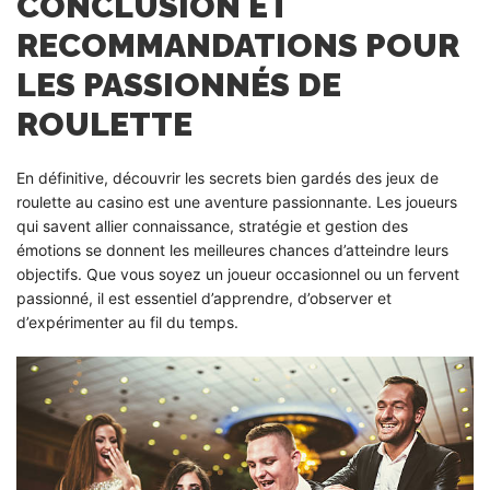
CONCLUSION ET
RECOMMANDATIONS POUR
LES PASSIONNÉS DE
ROULETTE
En définitive, découvrir les secrets bien gardés des jeux de
roulette au casino est une aventure passionnante. Les joueurs
qui savent allier connaissance, stratégie et gestion des
émotions se donnent les meilleures chances d’atteindre leurs
objectifs. Que vous soyez un joueur occasionnel ou un fervent
passionné, il est essentiel d’apprendre, d’observer et
d’expérimenter au fil du temps.