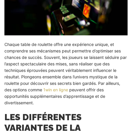
Chaque table de roulette offre une expérience unique, et
comprendre ses mécanismes peut permettre d’optimiser ses
chances de succès. Souvent, les joueurs se laissent séduire par
l’aspect spectaculaire des mises, sans réaliser que des
techniques éprouvées peuvent véritablement influencer le
résultat. Plongeons ensemble dans l’univers mystique de la
roulette pour découvrir ses secrets bien gardés. Par ailleurs,
des options comme
1win en ligne
peuvent offrir des
opportunités supplémentaires d’apprentissage et de
divertissement.
LES DIFFÉRENTES
VARIANTES DE LA