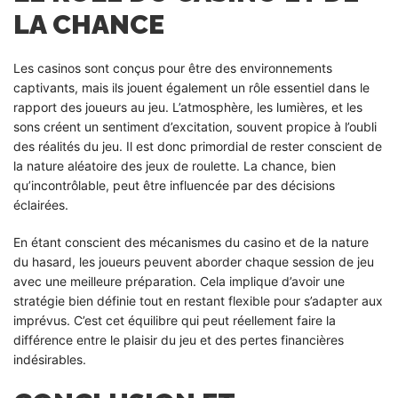
LA CHANCE
Les casinos sont conçus pour être des environnements
captivants, mais ils jouent également un rôle essentiel dans le
rapport des joueurs au jeu. L’atmosphère, les lumières, et les
sons créent un sentiment d’excitation, souvent propice à l’oubli
des réalités du jeu. Il est donc primordial de rester conscient de
la nature aléatoire des jeux de roulette. La chance, bien
qu’incontrôlable, peut être influencée par des décisions
éclairées.
En étant conscient des mécanismes du casino et de la nature
du hasard, les joueurs peuvent aborder chaque session de jeu
avec une meilleure préparation. Cela implique d’avoir une
stratégie bien définie tout en restant flexible pour s’adapter aux
imprévus. C’est cet équilibre qui peut réellement faire la
différence entre le plaisir du jeu et des pertes financières
indésirables.