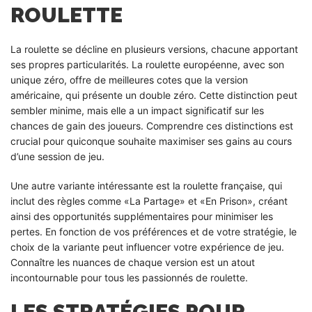
ROULETTE
La roulette se décline en plusieurs versions, chacune apportant
ses propres particularités. La roulette européenne, avec son
unique zéro, offre de meilleures cotes que la version
américaine, qui présente un double zéro. Cette distinction peut
sembler minime, mais elle a un impact significatif sur les
chances de gain des joueurs. Comprendre ces distinctions est
crucial pour quiconque souhaite maximiser ses gains au cours
d’une session de jeu.
Une autre variante intéressante est la roulette française, qui
inclut des règles comme «La Partage» et «En Prison», créant
ainsi des opportunités supplémentaires pour minimiser les
pertes. En fonction de vos préférences et de votre stratégie, le
choix de la variante peut influencer votre expérience de jeu.
Connaître les nuances de chaque version est un atout
incontournable pour tous les passionnés de roulette.
LES STRATÉGIES POUR