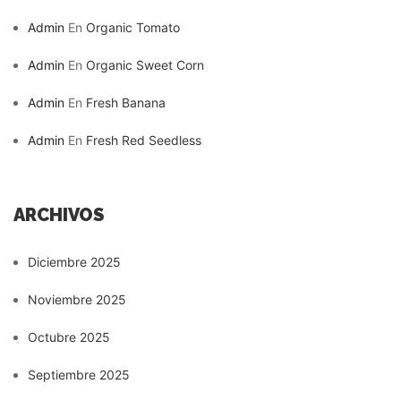
Admin
En
Organic Tomato
Admin
En
Organic Sweet Corn
Admin
En
Fresh Banana
Admin
En
Fresh Red Seedless
ARCHIVOS
Diciembre 2025
Noviembre 2025
Octubre 2025
Septiembre 2025