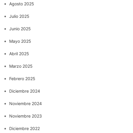
Agosto 2025
Julio 2025
Junio 2025
Mayo 2025
Abril 2025
Marzo 2025
Febrero 2025
Diciembre 2024
Noviembre 2024
Noviembre 2023
Diciembre 2022