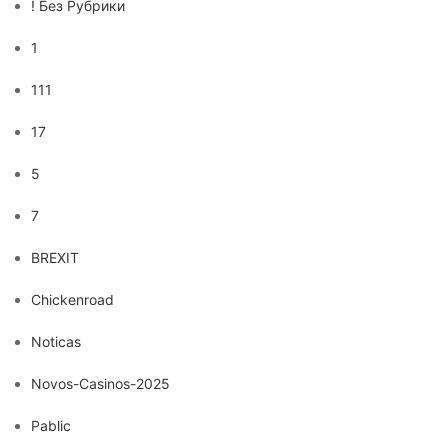
! Без Рубрики
1
111
17
5
7
BREXIT
Chickenroad
Noticas
Novos-Casinos-2025
Pablic