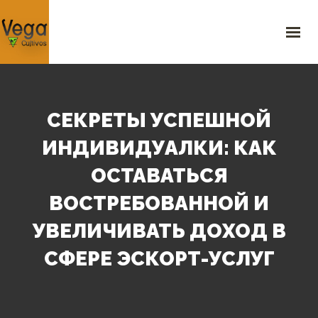
INICIO
¿QUIÉNES SOMOS?
SERVICIOS
PRODUCTOS
GALERÍA
СЕКРЕТЫ УСПЕШНОЙ
BLOG
ИНДИВИДУАЛКИ: КАК
CONTACTO
ОСТАВАТЬСЯ
523 Sylvan Ave, 5th Floor Mountain View, CA 940 USA
+1 (234) 56789
,
+1 987 654 3210
ВОСТРЕБОВАННОЙ И
support@agrocompany.com
УВЕЛИЧИВАТЬ ДОХОД В
СФЕРЕ ЭСКОРТ-УСЛУГ